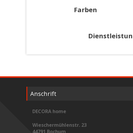
Farben
Dienstleistu
Anschrift
DECORA home
Wieschermühlenstr. 23
44791 Bochum