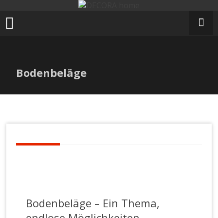
Zum
Inhalt
springen
Bodenbeläge
Bodenbeläge – Ein Thema,
endlose Möglichkeiten