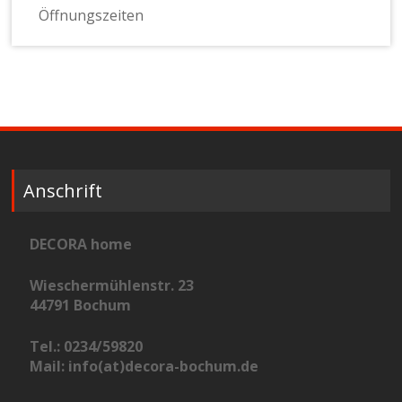
Öffnungszeiten
Anschrift
DECORA home
Wieschermühlenstr. 23
44791 Bochum
Tel.: 0234/59820
Mail: info(at)decora-bochum.de