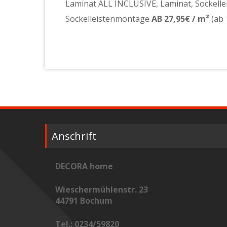
Laminat ALL INCLUSIVE, Laminat, Sockel
Sockelleistenmontage
AB 27,95€ / m²
(ab 
Anschrift
DECORA home
Wieschermühlenstr. 23
44791 Bochum
Tel.: 0234/59820